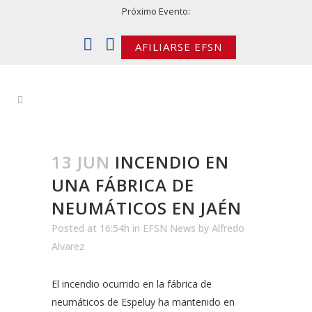
Próximo Evento:
AFILIARSE EFSN
13 JUN
INCENDIO EN
UNA FÁBRICA DE
NEUMÁTICOS EN JAÉN
Posted at 16:54h
in
EFSN News
by
Alfredo
Alvarez
El incendio ocurrido en la fábrica de
neumáticos de Espeluy ha mantenido en