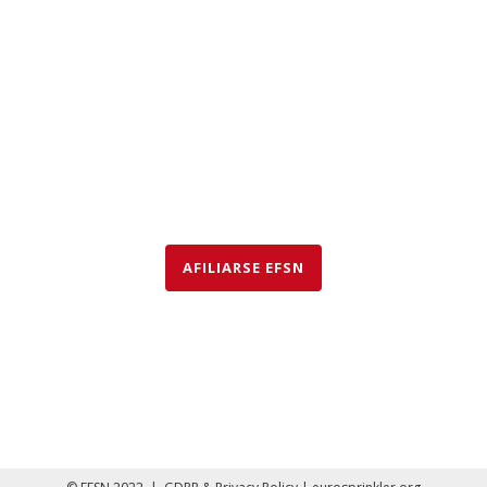
EFSN es una coalición formada por empresas del sector de
la seguridad contra incendios, organismos y asociaciones
que abogan por el uso de rociadores para salvar vidas y
bienes así como para proteger el medio ambiente.
AFILIARSE EFSN