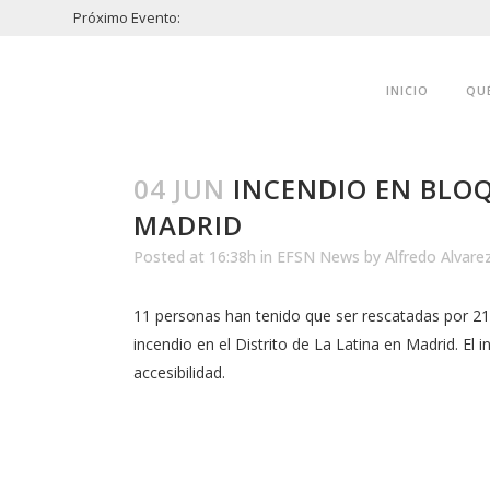
Próximo Evento:
INICIO
QU
04 JUN
INCENDIO EN BLOQ
MADRID
Posted at 16:38h
in
EFSN News
by
Alfredo Alvare
11 personas han tenido que ser rescatadas por 21
incendio en el Distrito de La Latina en Madrid. El
accesibilidad.