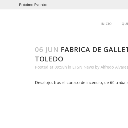
Próximo Evento:
INICIO
QU
06 JUN
FABRICA DE GALLE
TOLEDO
Posted at 09:58h
in
EFSN News
by
Alfredo Alvare
Desalojo, tras el conato de incendio, de 60 trabaj