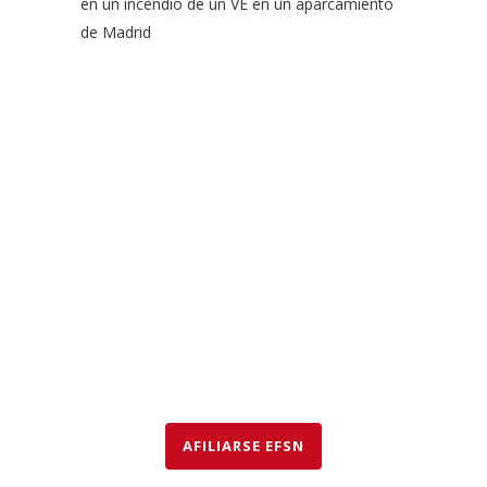
en un incendio de un VE en un aparcamiento
de Madrid
EFSN es una coalición formada por empresas del sector de
la seguridad contra incendios, organismos y asociaciones
que abogan por el uso de rociadores para salvar vidas y
bienes así como para proteger el medio ambiente.
AFILIARSE EFSN