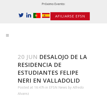
Próximo Evento:
AFILIARSE EFSN
20 JUN
DESALOJO DE LA
RESIDENCIA DE
ESTUDIANTES FELIPE
NERI EN VALLADOLID
Posted at 16:47h
in
EFSN News
by
Alfredo
Alvarez