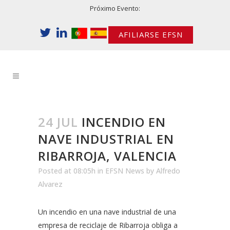
Próximo Evento:
AFILIARSE EFSN
24 JUL
INCENDIO EN
NAVE INDUSTRIAL EN
RIBARROJA, VALENCIA
Posted at 08:05h
in
EFSN News
by
Alfredo
Alvarez
Un incendio en una nave industrial de una
empresa de reciclaje de Ribarroja obliga a