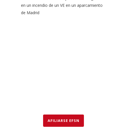
en un incendio de un VE en un aparcamiento
de Madrid
EFSN es una coalición formada por empresas del sector de
la seguridad contra incendios, organismos y asociaciones
que abogan por el uso de rociadores para salvar vidas y
bienes así como para proteger el medio ambiente.
AFILIARSE EFSN