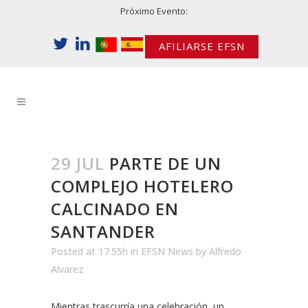
Próximo Evento:
AFILIARSE EFSN
29 JUL
PARTE DE UN
COMPLEJO HOTELERO
CALCINADO EN
SANTANDER
Posted at 17:55h
in
EFSN News
by
Alfredo
Alvarez
Mientras trascurría una celebración, un