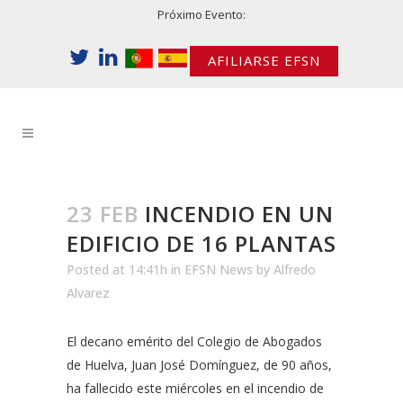
Próximo Evento:
AFILIARSE EFSN
23 FEB
INCENDIO EN UN
EDIFICIO DE 16 PLANTAS
Posted at 14:41h
in
EFSN News
by
Alfredo
Alvarez
El decano emérito del Colegio de Abogados
de Huelva, Juan José Domínguez, de 90 años,
ha fallecido este miércoles en el incendio de