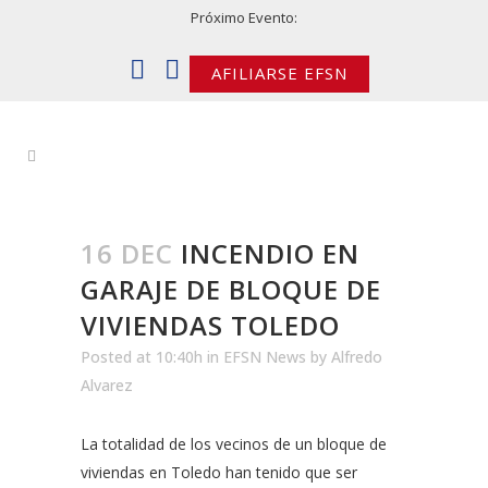
Próximo Evento:
AFILIARSE EFSN
16 DEC
INCENDIO EN
GARAJE DE BLOQUE DE
VIVIENDAS TOLEDO
Posted at 10:40h
in
EFSN News
by
Alfredo
Alvarez
La totalidad de los vecinos de un bloque de
viviendas en Toledo han tenido que ser