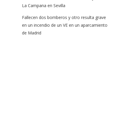
La Campana en Sevilla
Fallecen dos bomberos y otro resulta grave
en un incendio de un VE en un aparcamiento
de Madrid
EFSN es una coalición formada por empresas del sector de
la seguridad contra incendios, organismos y asociaciones
que abogan por el uso de rociadores para salvar vidas y
bienes así como para proteger el medio ambiente.