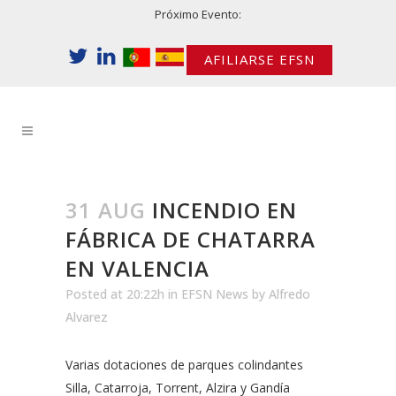
Próximo Evento:
AFILIARSE EFSN
31 AUG
INCENDIO EN
FÁBRICA DE CHATARRA
EN VALENCIA
Posted at 20:22h
in
EFSN News
by
Alfredo
Alvarez
Varias dotaciones de parques colindantes
Silla, Catarroja, Torrent, Alzira y Gandía