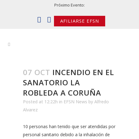
Próximo Evento:
AFILIARSE EFSN
07 OCT
INCENDIO EN EL
SANATORIO LA
ROBLEDA A CORUÑA
Posted at 12:22h
in
EFSN News
by
Alfredo
Alvarez
10 personas han tenido que ser atendidas por
personal sanitario debido a la inhalación de