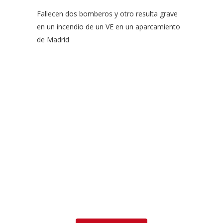
Fallecen dos bomberos y otro resulta grave
en un incendio de un VE en un aparcamiento
de Madrid
EFSN es una coalición formada por empresas del sector de
la seguridad contra incendios, organismos y asociaciones
que abogan por el uso de rociadores para salvar vidas y
bienes así como para proteger el medio ambiente.