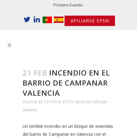
Próximo Evento:
AFILIARSE EFSN
21 FEB
INCENDIO EN EL
BARRIO DE CAMPANAR
VALENCIA
Posted at 17:41h
in
EFSN News
by
Alfredo
Alvarez
Un terrible incendio en un bloque de viviendas
del barrio de Campanar en Valencia con el