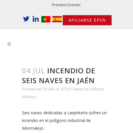
Próximo Evento:
AFILIARSE EFSN
04 JUL
INCENDIO DE
SEIS NAVES EN JAÉN
Posted at 09:46h
in
EFSN News
by
Alfredo
Alvarez
Seis naves dedicadas a carpintería sufren un
incendio en el polígono industrial de
Mormalejo.