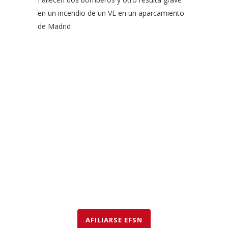
en un incendio de un VE en un aparcamiento
de Madrid
EFSN es una coalición formada por empresas del sector de
la seguridad contra incendios, organismos y asociaciones
que abogan por el uso de rociadores para salvar vidas y
bienes así como para proteger el medio ambiente.
AFILIARSE EFSN