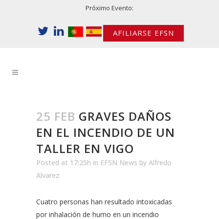
Próximo Evento:
AFILIARSE EFSN
25 FEB
GRAVES DAÑOS
EN EL INCENDIO DE UN
TALLER EN VIGO
Posted at 17:25h
in
EFSN News
by
Alfredo
Alvarez
Cuatro personas han resultado intoxicadas
por inhalación de humo en un incendio