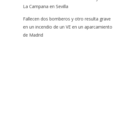
La Campana en Sevilla
Fallecen dos bomberos y otro resulta grave
en un incendio de un VE en un aparcamiento
de Madrid
EFSN es una coalición formada por empresas del sector de
la seguridad contra incendios, organismos y asociaciones
que abogan por el uso de rociadores para salvar vidas y
bienes así como para proteger el medio ambiente.