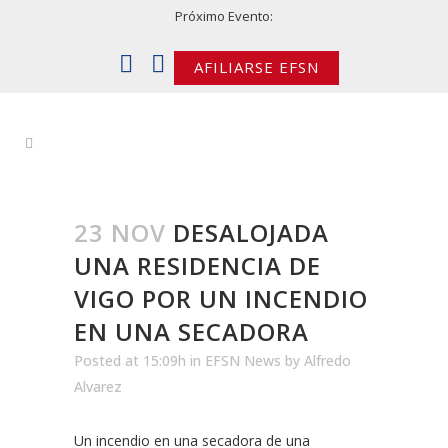
Próximo Evento:
AFILIARSE EFSN
23 NOV
DESALOJADA
UNA RESIDENCIA DE
VIGO POR UN INCENDIO
EN UNA SECADORA
Posted at 15:09h
in
EFSN News
by
Alfredo
Alvarez
Un incendio en una secadora de una