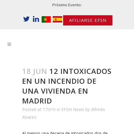
Próximo Evento:
AFILIARSE EFSN
18 JUN
12 INTOXICADOS
EN UN INCENDIO DE
UNA VIVIENDA EN
MADRID
Posted at 17:01h
in
EFSN News
by
Alfredo
Alvarez
Al menos una decena de intoxicados dos de