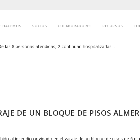
SIDENCIA DE MAYORES EN SORIA
É HACEMOS
SOCIOS
COLABORADORES
RECURSOS
FO
ones de la tercera planta de la residencia destinada a enfermos de C
e las 8 personas atendidas, 2 continúan hospitalizadas....
RAJE DE UN BLOQUE DE PISOS ALMER
do al incendio originado en el garaje de un bloque de pisos de 6 plan