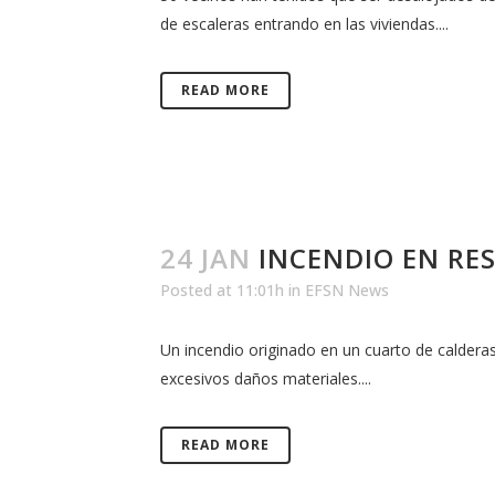
de escaleras entrando en las viviendas....
READ MORE
24 JAN
INCENDIO EN RE
Posted at 11:01h
in
EFSN News
Un incendio originado en un cuarto de caldera
excesivos daños materiales....
READ MORE