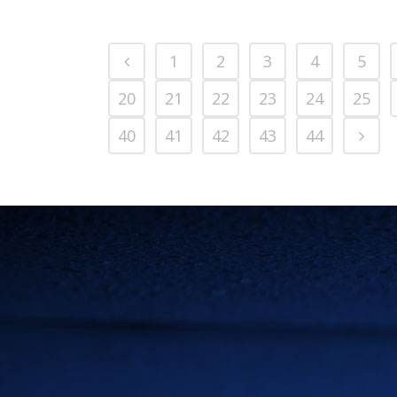
1
2
3
4
5
20
21
22
23
24
25
40
41
42
43
44