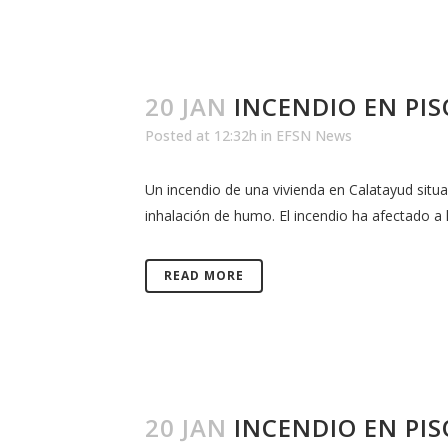
20 JAN
INCENDIO EN PI
Posted at 12:32h
in
EFSN News
Un incendio de una vivienda en Calatayud situa
inhalación de humo. El incendio ha afectado a la 
READ MORE
20 JAN
INCENDIO EN PIS