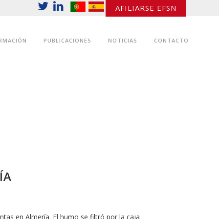
AFILIARSE EFSN
RMACIÓN
PUBLICACIONES
NOTICIAS
CONTACTO
ovid ha terminado con la vida de uno de los
ÍA
tas en Almería. El humo se filtró por la caja