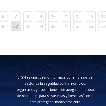
6
7
8
9
10
11
12
13
14
26
27
28
29
30
31
32
33
34
EFSN es una coalición formada por empresas del
sector de la seguridad contra incendios,
organismos y asociaciones que abogan por el uso
de rociadores para salvar vidas y bienes así como
para proteger el medio ambiente.