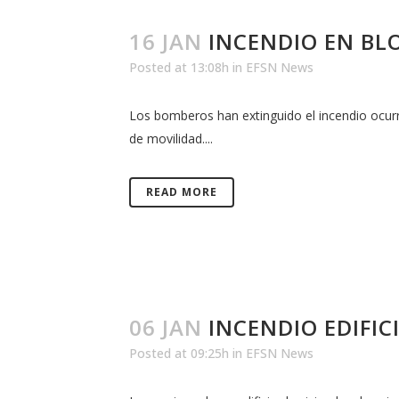
16 JAN
INCENDIO EN BL
Posted at 13:08h
in
EFSN News
Los bomberos han extinguido el incendio ocur
de movilidad....
READ MORE
06 JAN
INCENDIO EDIFIC
Posted at 09:25h
in
EFSN News