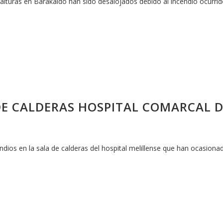
 alturas en Barakaldo han sido desalojados debido al incendio ocurrido
DE CALDERAS HOSPITAL COMARCAL D
ios en la sala de calderas del hospital melillense que han ocasiona