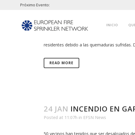
Próximo Evento:
29 JAN
INCENDIO EN RE
Posted at 09:32h
in
EFSN News
INICIO
QU
El incendio que comenzó en una de las habitaci
residentes debido a las quemaduras sufridas. D
READ MORE
24 JAN
INCENDIO EN GA
Posted at 11:07h
in
EFSN News
50 vecinos han tenidos que ser desalojados debi