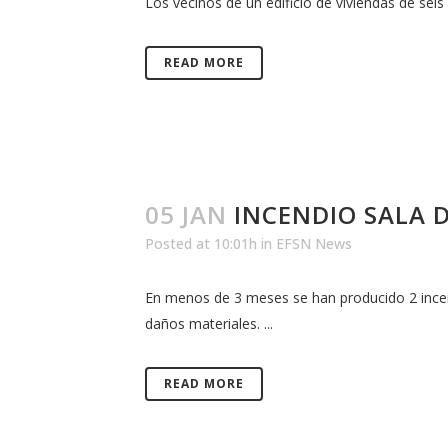
Los vecinos de un edificio de viviendas de seis
READ MORE
05 JAN
INCENDIO SALA 
Posted at 10:01h
in
EFSN News
En menos de 3 meses se han producido 2 incend
daños materiales. ...
READ MORE