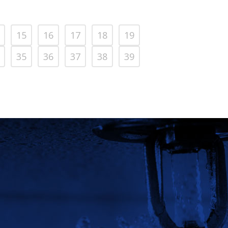
15
16
17
18
19
35
36
37
38
39