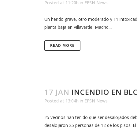
Posted at 11:20h
in
EFSN News
Un herido grave, otro moderado y 11 intoxicado
planta baja en Villaverde, Madrid....
READ MORE
17 JAN
INCENDIO EN BL
Posted at 13:04h
in
EFSN News
25 vecinos han tenido que ser desalojados deb
desalojaron 25 personas de 12 de los pisos. El