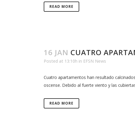
READ MORE
16 JAN
CUATRO APARTA
Posted at 13:10h
in
EFSN News
Cuatro apartamentos han resultado calcinados 
oscense. Debido al fuerte viento y las cubierta
READ MORE