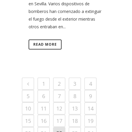
en Sevilla. Varios dispositivos de
bomberos han comenzado a extinguir
el fuego desde el exterior mientras
otros entraban en...
READ MORE
1
2
3
4
5
6
7
8
9
10
11
12
13
14
15
16
17
18
19