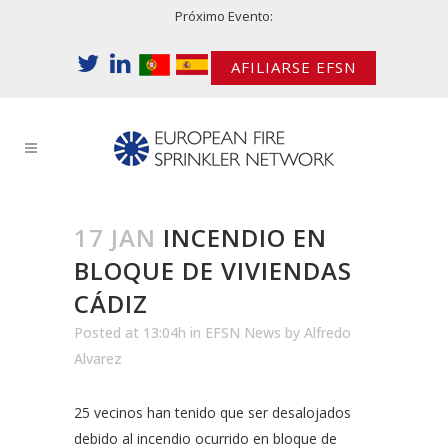
Próximo Evento:
AFILIARSE EFSN
17 JAN
INCENDIO EN
BLOQUE DE VIVIENDAS
CÁDIZ
Posted at 13:04h
in
EFSN News
by
Alfredo
Alvarez
25 vecinos han tenido que ser desalojados
debido al incendio ocurrido en bloque de