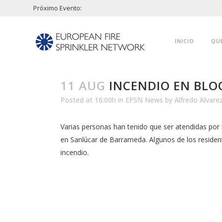
Próximo Evento:
INICIO
QU
11 AUG
INCENDIO EN BLOQ
Posted at 16:00h
in
EFSN News
by
Alfredo Alvare
Varias personas han tenido que ser atendidas por 
en Sanlúcar de Barrameda. Algunos de los residen
incendio.