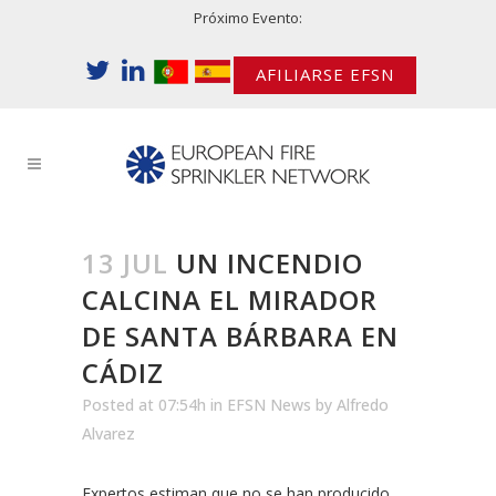
Próximo Evento:
AFILIARSE EFSN
13 JUL
UN INCENDIO
CALCINA EL MIRADOR
DE SANTA BÁRBARA EN
CÁDIZ
Posted at 07:54h
in
EFSN News
by
Alfredo
Alvarez
Expertos estiman que no se han producido