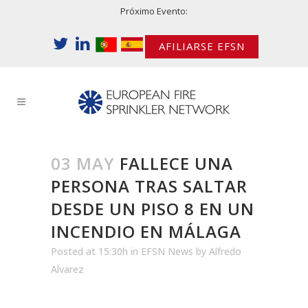
Próximo Evento:
AFILIARSE EFSN
03 MAY
FALLECE UNA
PERSONA TRAS SALTAR
DESDE UN PISO 8 EN UN
INCENDIO EN MÁLAGA
Posted at 15:30h
in
EFSN News
by
Alfredo
Alvarez