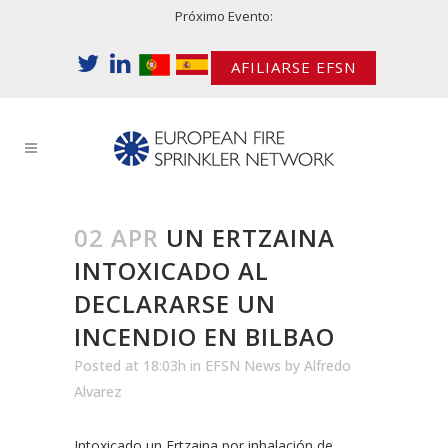
Próximo Evento:
AFILIARSE EFSN
02 APR
UN ERTZAINA
INTOXICADO AL
DECLARARSE UN
INCENDIO EN BILBAO
Posted at 18:03h
in
EFSN News
by
Alfredo
Alvarez
Intoxicado un Ertzaina por inhalación de