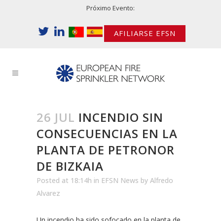
Próximo Evento:
AFILIARSE EFSN
26 JUL
INCENDIO SIN
CONSECUENCIAS EN LA
PLANTA DE PETRONOR
DE BIZKAIA
Posted at 18:14h
in
EFSN News
by
Alfredo
Alvarez
Un incendio ha sido sofocado en la planta de