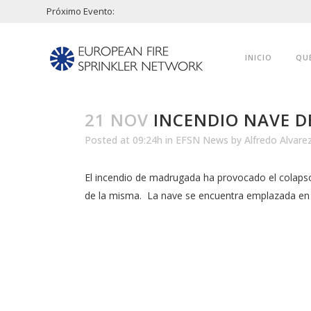
Próximo Evento:
INICIO
QU
21 NOV
INCENDIO NAVE D
Posted at 09:24h
in
EFSN News
by
Alfredo Alvare
El incendio de madrugada ha provocado el colaps
de la misma. La nave se encuentra emplazada en l