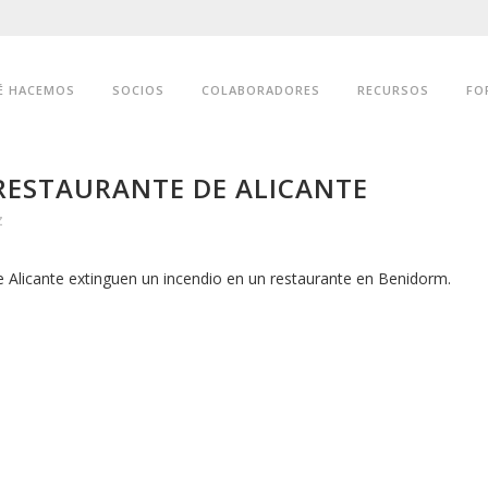
É HACEMOS
SOCIOS
COLABORADORES
RECURSOS
FO
RESTAURANTE DE ALICANTE
z
e Alicante extinguen un incendio en un restaurante en Benidorm.