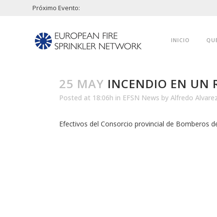
Próximo Evento:
INICIO
QU
25 MAY
INCENDIO EN UN 
Posted at 18:06h
in
EFSN News
by
Alfredo Alvare
Efectivos del Consorcio provincial de Bomberos d