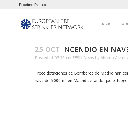
Próximo Evento:
INICIO
QU
25 OCT
INCENDIO EN NAV
Posted at 07:36h
in
EFSN News
by
Alfredo Alvare
Trece dotaciones de Bomberos de Madrid han conse
nave de 6.000m2 en Madrid evitando que el fuego 