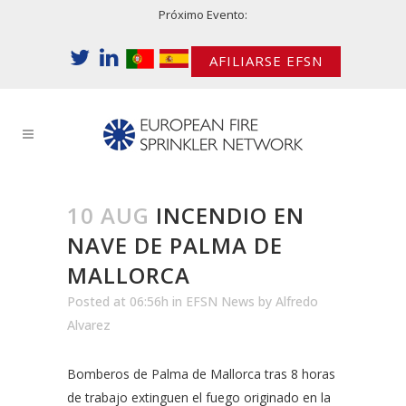
Próximo Evento:
AFILIARSE EFSN
10 AUG
INCENDIO EN
NAVE DE PALMA DE
MALLORCA
Posted at 06:56h
in
EFSN News
by
Alfredo
Alvarez
Bomberos de Palma de Mallorca tras 8 horas
de trabajo extinguen el fuego originado en la