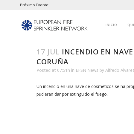
Próximo Evento:
INICIO
QU
17 JUL
INCENDIO EN NAVE
CORUÑA
Posted at 07:51h
in
EFSN News
by
Alfredo Alvare
Un incendio en una nave de cosméticos se ha pro
pudieran dar por extinguido el fuego.