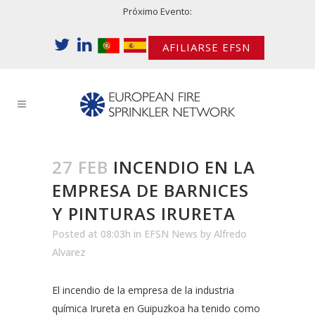
Próximo Evento:
AFILIARSE EFSN
27 FEB
INCENDIO EN LA
EMPRESA DE BARNICES
Y PINTURAS IRURETA
Posted at 08:03h
in
EFSN News
by
Alfredo
Alvarez
El incendio de la empresa de la industria
química Irureta en Guipuzkoa ha tenido como