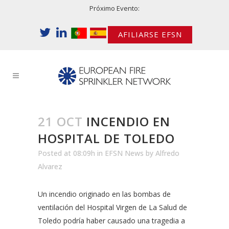
Próximo Evento:
AFILIARSE EFSN
21 OCT
INCENDIO EN
HOSPITAL DE TOLEDO
Posted at 08:09h
in
EFSN News
by
Alfredo
Alvarez
Un incendio originado en las bombas de
ventilación del Hospital Virgen de La Salud de
Toledo podría haber causado una tragedia a