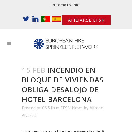
Próximo Evento:
AFILIARSE EFSN
15 FEB
INCENDIO EN
BLOQUE DE VIVIENDAS
OBLIGA DESALOJO DE
HOTEL BARCELONA
Posted at 06:51h
in
EFSN News
by
Alfredo
Alvarez
Un incendio en un bloque de viviendas de 9