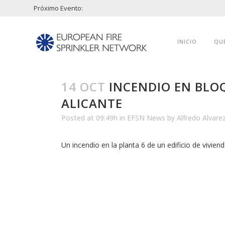
Próximo Evento:
INICIO
QU
14 OCT
INCENDIO EN BLOQ
ALICANTE
Posted at 09:49h
in
EFSN News
by
Alfredo Alvare
Un incendio en la planta 6 de un edificio de vivie