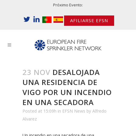
Próximo Evento:
AFILIARSE EFSN
23 NOV
DESALOJADA
UNA RESIDENCIA DE
VIGO POR UN INCENDIO
EN UNA SECADORA
Posted at 15:09h
in
EFSN News
by
Alfredo
Alvarez
Un incendio en una secadora de una