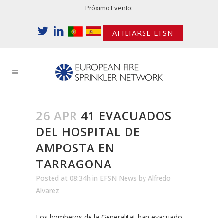
Próximo Evento:
AFILIARSE EFSN
26 APR
41 EVACUADOS
DEL HOSPITAL DE
AMPOSTA EN
TARRAGONA
Posted at 08:34h
in
EFSN News
by
Alfredo
Alvarez
Los bomberos de la Generalitat han evacuado