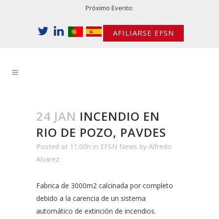
Próximo Evento:
AFILIARSE EFSN
24 JAN
INCENDIO EN
RIO DE POZO, PAVDES
Posted at 11:00h
in
EFSN News
by
Alfredo
Alvarez
Fabrica de 3000m2 calcinada por completo
debido a la carencia de un sistema
automático de extinción de incendios.