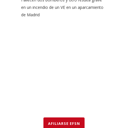
en un incendio de un VE en un aparcamiento
de Madrid
EFSN es una coalición formada por empresas del sector de
la seguridad contra incendios, organismos y asociaciones
que abogan por el uso de rociadores para salvar vidas y
bienes así como para proteger el medio ambiente.
AFILIARSE EFSN