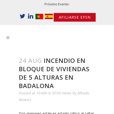
Próximo Evento:
AFILIARSE EFSN
24 AUG
INCENDIO EN
BLOQUE DE VIVIENDAS
DE 5 ALTURAS EN
BADALONA
Posted at 10:00h
in
EFSN News
by
Alfredo
Alvarez
Dos menores están es estado crítico al saltar