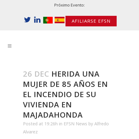
Próximo Evento:
AFILIARSE EFSN
26 DEC
HERIDA UNA
MUJER DE 85 AÑOS EN
EL INCENDIO DE SU
VIVIENDA EN
MAJADAHONDA
Posted at 19:26h
in
EFSN News
by
Alfredo
Alvarez